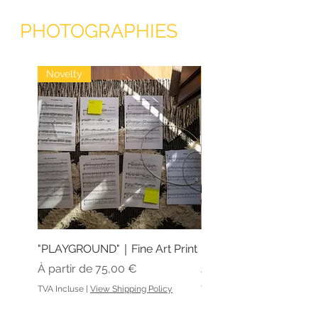
PHOTOGRAPHIES
Novelty
Novelty
"PLAYGROUND"｜Fine Art Print
"REC·"｜Fine Art Print
Prix promotionnel
Prix promotionnel
À partir de
75,00 €
À partir de
TVA Incluse
|
View Shipping Policy
TVA Incluse