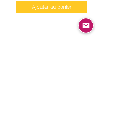
Ajouter au panier
SERVICES
Composition
Je composerai la musique pour votre
marque, votre film, votre podcast...